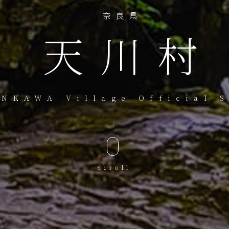
奈良県
天川村
NKAWA Village Official S
Scroll