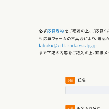
必ず
応募規約
をご確認の上、ご応募く
※応募フォームの不具合により、送信
kikaku@vill.tenkawa.lg.jp
まで下記の内容をご記入の上、直接メ
氏名
必須
氏名ふりがな
必須