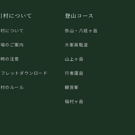
川村について
登山コース
川村について
弥山・八経ヶ岳
車場のご案内
大峯奥駈道
山時の注意
山上ヶ岳
ンフレットダウンロード
行者還岳
川村のルール
観音峯
稲村ヶ岳