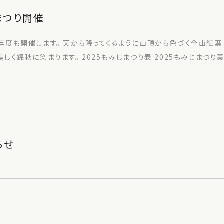
まつり開催
年度も開催します。 天から降ってくるように山頂から色づく全山紅
錦秋に染まります。 2025もみじまつり表 2025もみじまつり裏
らせ