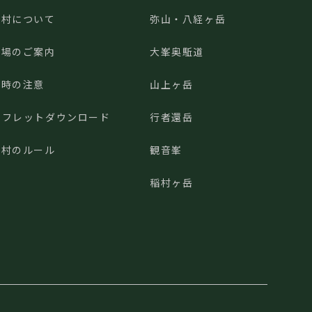
川村について
弥山・八経ヶ岳
車場のご案内
大峯奥駈道
山時の注意
山上ヶ岳
ンフレットダウンロード
行者還岳
川村のルール
観音峯
稲村ヶ岳