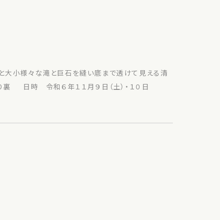
葉と大小様々な滝と巨石を縫い底まで透けて見える清
つり裏 日時 令和６年１１月９日（土）・１０日