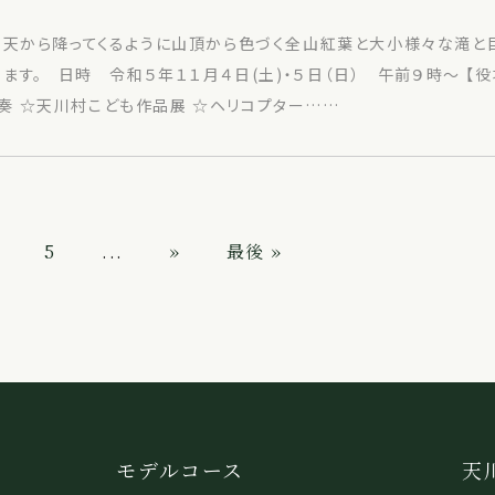
。 天から降ってくるように山頂から色づく全山紅葉と大小様々な滝
す。 日時 令和５年１１月４日(土)・５日（日） 午前９時～ 【役
奏 ☆天川村こども作品展 ☆ヘリコプター……
5
...
»
最後 »
モデルコース
天