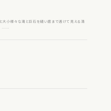
葉と大小様々な滝と巨石を縫い底まで透けて見える清
 ……