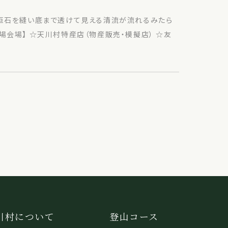
と巨石を縫い底まで透けて見える清流が流れるみたら
場会場】 ☆天川村特産店（物産販売・模擬店） ☆友
川村について
登山コース