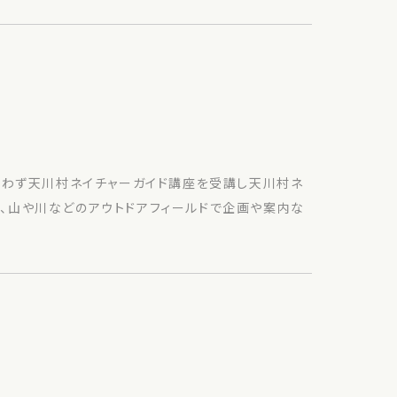
問わず天川村ネイチャーガイド講座を受講し天川村ネ
は、山や川などのアウトドアフィールドで企画や案内な