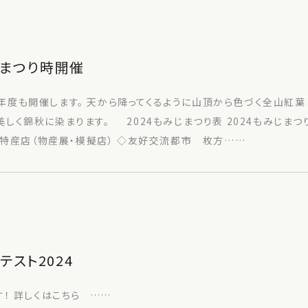
じまつり時開催
年度も開催します。 天から降ってくるように山頂から色づく全山紅
く錦秋に染まります。 2024もみじまつり表 2024もみじま
川村特産店（物産展・模擬店） ◇友好交流都市 枚方……
スト2024
！ 詳しくはこちら ……