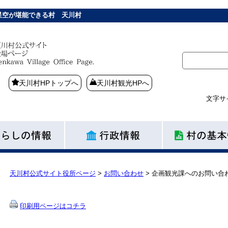
星空が堪能できる村 天川村
天川村HPトップへ
天川村観光HPへ
文字サ
天川村公式サイト役所ページ
>
お問い合わせ
>
企画観光課へのお問い合
印刷用ページはコチラ