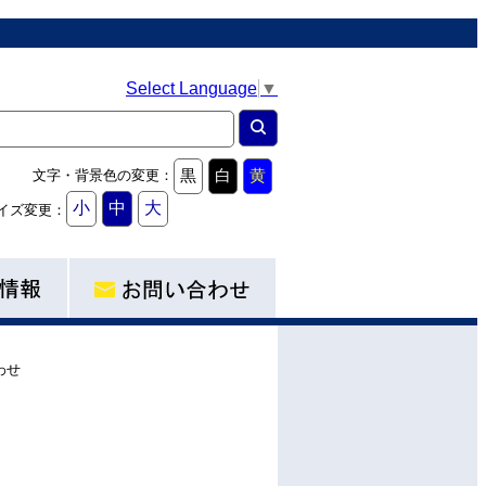
Select Language
▼
黒
白
黄
文字・背景色の変更：
小
中
大
イズ変更：
わせ