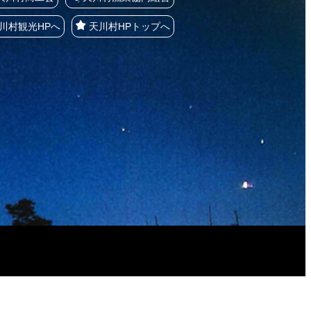
川村観光HPへ
天川村HPトップへ