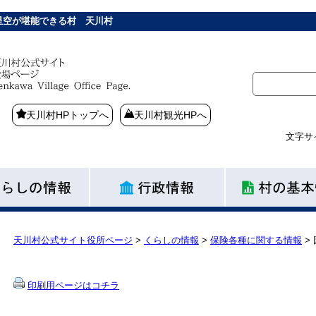
星空が堪能できる村 天川村
天川村HPトップへ
天川村観光HPへ
文字サ
天川村公式サイト役所ページ
>
くらしの情報
>
保険各種に関する情報
>
印刷用ページはコチラ