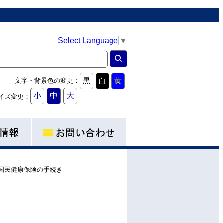
Select Language
▼
黒
白
黄
文字・背景色の変更：
小
中
大
イズ変更：
国民健康保険の手続き