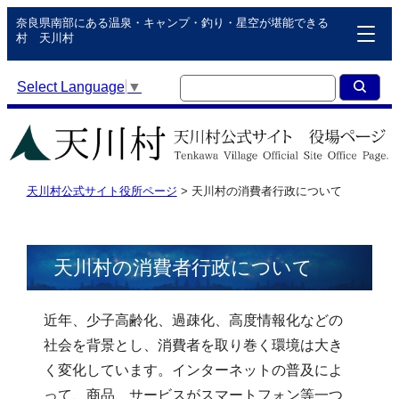
奈良県南部にある温泉・キャンプ・釣り・星空が堪能できる
村 天川村
Select Language
▼
天川村公式サイト役所ページ
>
天川村の消費者行政について
天川村の消費者行政について
近年、少子高齢化、過疎化、高度情報化などの
社会を背景とし、消費者を取り巻く環境は大き
く変化しています。インターネットの普及によ
って、商品、サービスがスマートフォン等一つ