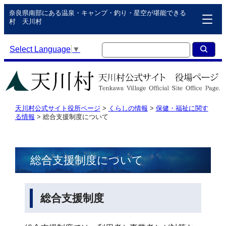
奈良県南部にある温泉・キャンプ・釣り・星空が堪能できる
村 天川村
Select Language
▼
天川村公式サイト役所ページ
>
くらしの情報
>
保健・福祉に関す
る情報
>
総合支援制度について
総合支援制度について
総合支援制度