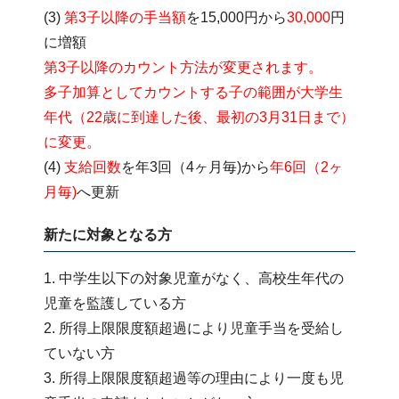
(3)
第3子以降の手当額
を15,000円から
30,000
円
に増額
第3子以降のカウント方法が変更されます。
多子加算としてカウントする子の範囲が大学生
年代（22歳に到達した後、最初の3月31日まで）
に変更。
(4)
支給回数
を年3回（4ヶ月毎)から
年6回（2ヶ
月毎)
へ更新
新たに対象となる方
1. 中学生以下の対象児童がなく、高校生年代の
児童を監護している方
2. 所得上限限度額超過により児童手当を受給し
ていない方
3. 所得上限限度額超過等の理由により一度も児