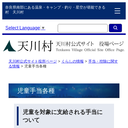
奈良県南部にある温泉・キャンプ・釣り・星空が堪能できる
村 天川村
Select Language
▼
天川村公式サイト役所ページ
>
くらしの情報
>
手当・控除に関す
る情報
>
児童手当各種
児童手当各種
児童を対象に支給される手当に
ついて