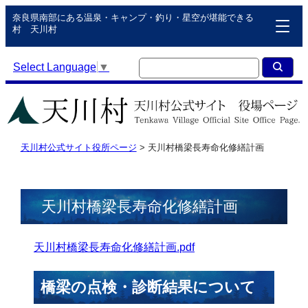
奈良県南部にある温泉・キャンプ・釣り・星空が堪能できる
村 天川村
Select Language
▼
天川村公式サイト役所ページ
>
天川村橋梁長寿命化修繕計画
天川村橋梁長寿命化修繕計画
天川村橋梁長寿命化修繕計画.pdf
橋梁の点検・診断結果について