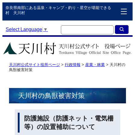
奈良県南部にある温泉・キャンプ・釣り・星空が堪能できる
村 天川村
Select Language
▼
天川村公式サイト役所ページ
>
行政情報
>
産業・林業
>
天川村の
鳥獣被害対策
天川村の鳥獣被害対策
防護施設（防護ネット・電気柵
等）の設置補助について