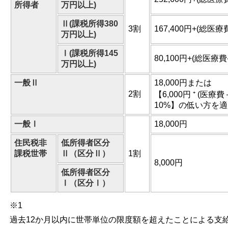
所得者
万円以上)
Ⅱ(課税所得380
3割
167,400円+(総医療費
万円以上)
Ⅰ(課税所得145
80,100円+(総医療費-
万円以上)
一般Ⅱ
18,000円または
2割
【6,000円 ⁺ (医療費 –
10%】の低い方を
一般Ⅰ
18,000円
住民税非
低所得者区分
課税世帯
Ⅱ（区分Ⅱ）
1割
8,000円
低所得者区分
Ⅰ（区分Ⅰ）
※1
過去12か月以内に世帯単位の限度額を超えたことによる支