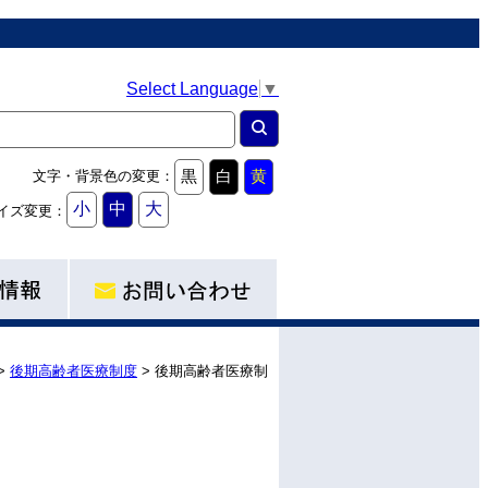
Select Language
▼
黒
白
黄
文字・背景色の変更：
小
中
大
イズ変更：
>
後期高齢者医療制度
>
後期高齢者医療制