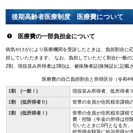
後期高齢者医療制度 医療費について
医療費の一部負担金について
病気やけがにより医療機関を受診したときは、負担割合に
担していただきます。 なお、負担していただく割合(一般の
2割、現役並み所得者は3割)は、被保険者証(保険証)に記載
医療費の自己負担割合と所得区分（令和4年
1割 (一般Ⅰ)
現役並み所得者、低所得者
1割 (低所得者Ⅱ)
世帯の全員が住民税非課税
1割 (低所得者Ⅰ)
世帯の全員が住民税非課税
費・控除（年金の所得は控除
引いたときに0円となる方。
総所得金額等に給与所得が