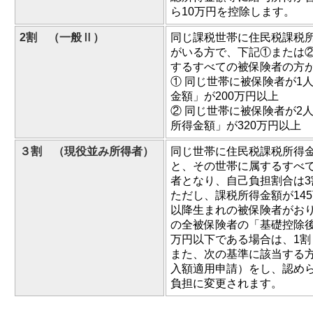
ら10万円を控除します。
2割 （一般Ⅱ）
同じ課税世帯に住民税課税所
がいる方で、下記①または
するすべての被保険者の方
① 同じ世帯に被保険者が1
金額」が200万円以上
② 同じ世帯に被保険者が2
所得金額」が320万円以上
３割 （現役並み所得者）
同じ世帯に住民税課税所得金
と、その世帯に属するすべ
者となり、自己負担割合は3
ただし、課税所得金額が145
以降生まれの被保険者がお
の全被保険者の「基礎控除後
万円以下である場合は、1割
また、次の基準に該当する
入額適用申請）をし、認めら
負担に変更されます。