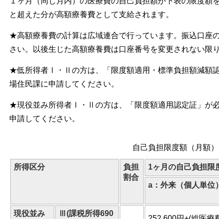
１ヶ月（同じ月内）の医療費の自己負担額が下表の限度額
と超えた分が高額療養費として支給されます。
★高額療養費の計算は広域連合で行っています。振込口座
さい。以後生じた高額療養費は口座番号を変更されない限
★低所得者Ⅰ・Ⅱの方は、「限度額適用・標準負担額減額
場住民課に申請してください。
★現役並み所得者Ⅰ・Ⅱの方は、「限度額適用認定証」が
申請してください。
自己負担限度額（月額）
所得区分
負担
1ヶ月の自己負担限
割合
a：外来（個人単位
現役並み
Ⅲ(課税所得690
252,600円+(総医療費