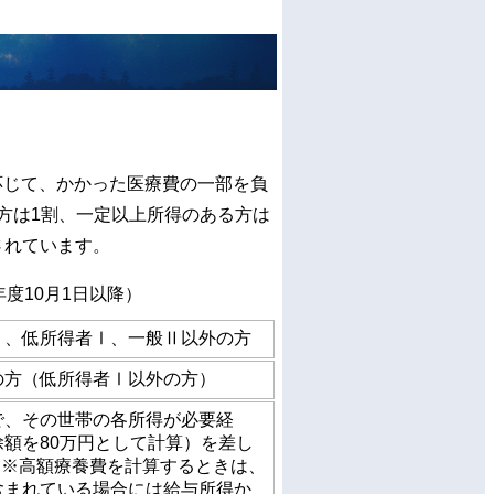
応じて、かかった医療費の一部を負
方は1割、一定以上所得のある方は
されています。
度10月1日以降）
Ⅱ、低所得者Ⅰ、一般Ⅱ以外の方
の方（低所得者Ⅰ以外の方）
で、その世帯の各所得が必要経
額を80万円として計算）を差し
 ※高額療養費を計算するときは、
含まれている場合には給与所得か