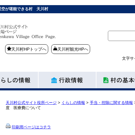
星空が堪能できる村 天川村
天川村HPトップへ
天川村観光HPへ
文字サ
天川村公式サイト役所ページ
>
くらしの情報
>
手当・控除に関する情報
度 医療費について
印刷用ページはコチラ