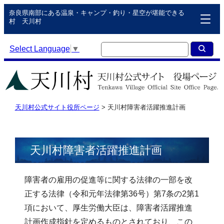
奈良県南部にある温泉・キャンプ・釣り・星空が堪能できる
村 天川村
Select Language
▼
天川村公式サイト役所ページ
>
天川村障害者活躍推進計画
天川村障害者活躍推進計画
障害者の雇用の促進等に関する法律の一部を改
正する法律（令和元年法律第36号）第7条の2第1
項において、厚生労働大臣は、障害者活躍推進
計画作成指針を定めるものとされており、この