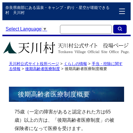
奈良県南部にある温泉・キャンプ・釣り・星空が堪能できる
村 天川村
Select Language
▼
天川村公式サイト役所ページ
>
くらしの情報
>
手当・控除に関す
る情報
>
後期高齢者医療制度
>
後期高齢者医療制度概要
後期高齢者医療制度概要
75歳（一定の障害があると認定された方は65
歳）以上の方は、「後期高齢者医療制度」の被
保険者になって医療を受けます。