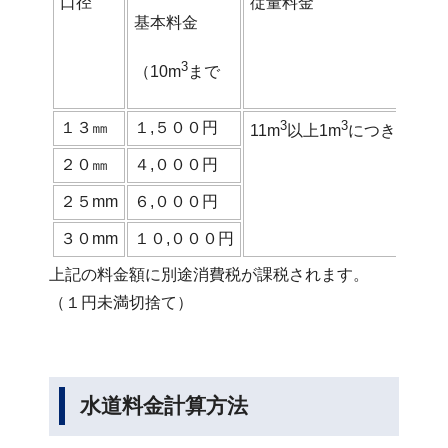
口径
従量料金
基本料金
3
（10m
まで
3
3
１３㎜
１,５００円
11m
以上1m
につき６０円
２０㎜
４,０００円
２５mm
６,０００円
３０mm
１０,０００円
上記の料金額に別途消費税が課税されます。
（１円未満切捨て）
水道料金計算方法