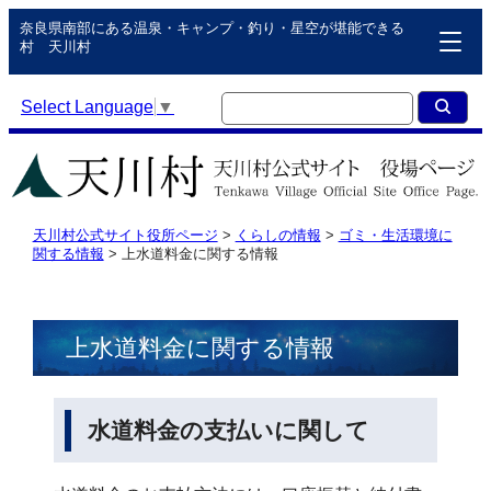
奈良県南部にある温泉・キャンプ・釣り・星空が堪能できる
村 天川村
Select Language
▼
天川村公式サイト役所ページ
>
くらしの情報
>
ゴミ・生活環境に
関する情報
>
上水道料金に関する情報
上水道料金に関する情報
水道料金の支払いに関して