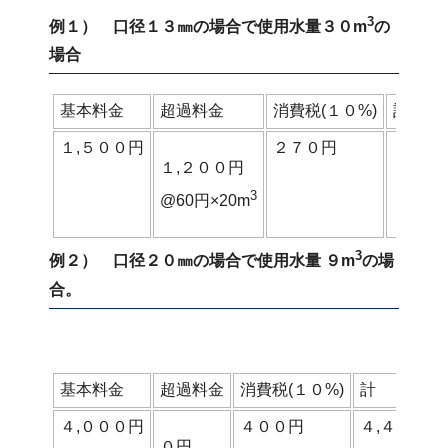
3
例１） 口径１３㎜の場合で使用水量３０m
の
場合
基本料金
超過料金
消費税(１０%)
計
１,５００円
２７０円
２,９
１,２００円
3
@60円×20m
3
例２） 口径２０㎜の場合で使用水量 ９m
の場
合。
基本料金
超過料金
消費税(１０%)
計
４,０００円
４００円
４,４００円
０円