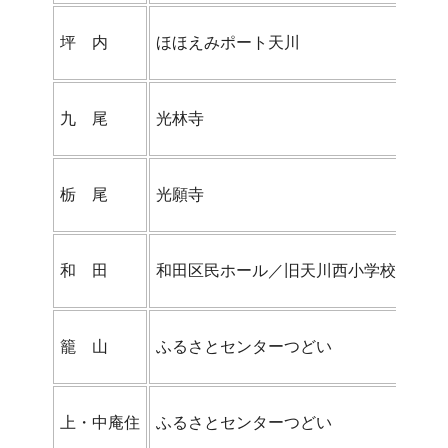
坪 内
ほほえみポート天川
九 尾
光林寺
栃 尾
光願寺
和 田
和田区民ホール／旧天川西小学校体育館
籠 山
ふるさとセンターつどい
上・中庵住
ふるさとセンターつどい