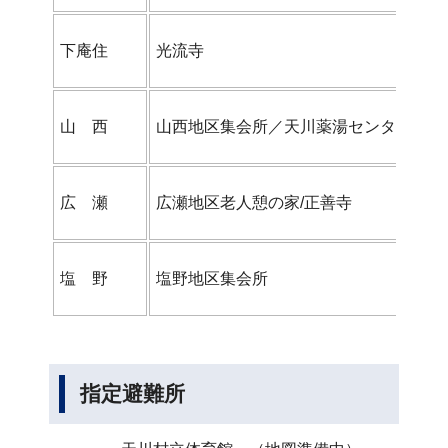
下庵住
光流寺
山 西
山西地区集会所／天川薬湯センターみず
広 瀬
広瀬地区老人憩の家/正善寺
塩 野
塩野地区集会所
指定避難所