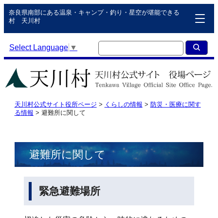
奈良県南部にある温泉・キャンプ・釣り・星空が堪能できる
村 天川村
Select Language
▼
天川村公式サイト役所ページ
>
くらしの情報
>
防災・医療に関す
る情報
>
避難所に関して
避難所に関して
緊急避難場所