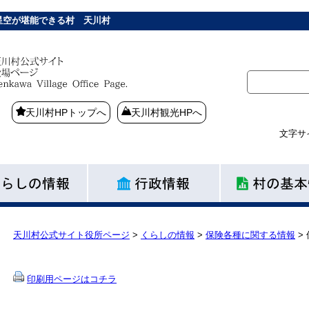
星空が堪能できる村 天川村
天川村HPトップへ
天川村観光HPへ
文字サ
天川村公式サイト役所ページ
>
くらしの情報
>
保険各種に関する情報
>
印刷用ページはコチラ