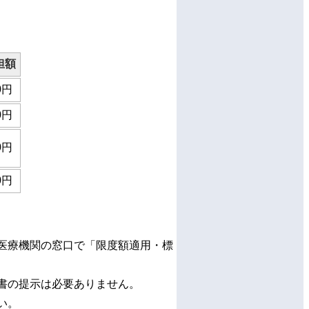
担額
0円
0円
0円
0円
医療機関の窓口で「限度額適用・標
書の提示は必要ありません。
い。