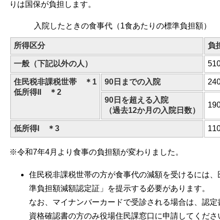
りは国保が負担します。
入院したときの食事代（1食あたりの標準負担額）
所得区分
負
一般（下記以外の人）
51
住民税非課税世帯 ＊1
90日までの入院
24
低所得II ＊2
90日を超える入院
19
（過去12か月の入院日数）
低所得I ＊3
11
※令和7年4月より食事の負担額が変わりました。
住民税非課税世帯の方が食事代の減額を受けるには、
準負担額減額認定証」を提示する必要があります。
なお、マイナンバーカードで受診される場合は、認定
資格確認書の方のみ役場住民課窓口に申請してくださ