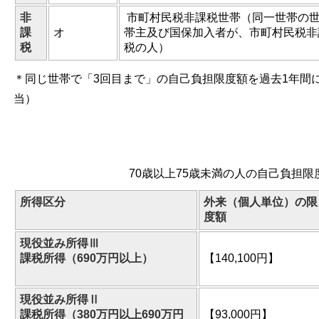
非
市町村民税非課税世帯（同一世帯の
課
オ
帯主及び国保加入者が、市町村民税非
税
税の人）
＊同じ世帯で「3回目まで」の自己負担限度額を過去1年間
当）
70歳以上75歳未満の人の自己負担限
所得区分
外来（個人単位）の限
度額
現役並み所得Ⅲ
課税所得（690万円以上）
【140,100円】
現役並み所得Ⅱ
課税所得（380万円以上690万円
【93,000円】