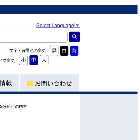
Select Language
▼
黒
白
黄
文字・背景色の変更：
小
中
大
イズ変更：
保険給付の内容