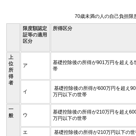
70歳未満の人の自己負担限
限度額認定
所得区分
証等の適用
区分
上
基礎控除後の所得が901万円を超える
位
ア
帯
所
得
者
基礎控除後の所得が600万円を超え90
イ
万円以下の世帯
一
基礎控除後の所得が210万円を超え60
ウ
般
万円以下の世帯
エ
基礎控除後の所得が210万円以下の世