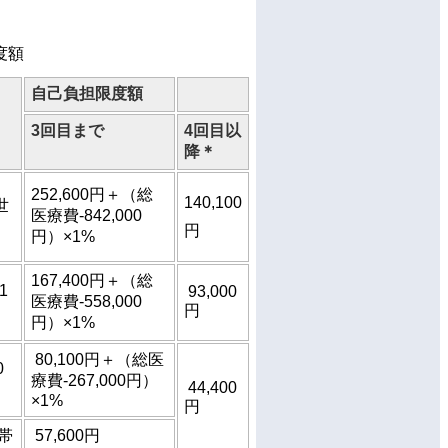
度額
自己負担限度額
3回目まで
4回目以
降＊
252,600円＋（総
140,100
世
医療費-842,000
円
円）×1%
167,400円＋（総
1
93,000
医療費-558,000
円
円）×1%
80,100円＋（総医
0
療費-267,000円）
44,400
×1%
円
帯
57,600円