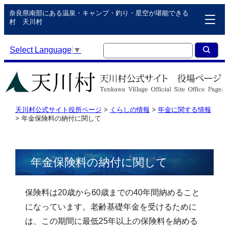
奈良県南部にある温泉・キャンプ・釣り・星空が堪能できる
村 天川村
Select Language
▼
天川村公式サイト役所ページ
>
くらしの情報
>
年金に関する情報
>
年金保険料の納付に関して
年金保険料の納付に関して
保険料は20歳から60歳までの40年間納めること
になっています。老齢基礎年金を受けるために
は、この期間に最低25年以上の保険料を納める