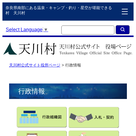
奈良県南部にある温泉・キャンプ・釣り・星空が堪能できる
村 天川村
Select Language
▼
天川村公式サイト役所ページ
>
行政情報
行政情報