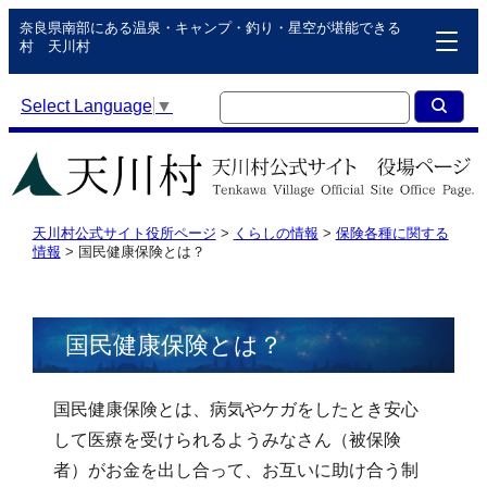
奈良県南部にある温泉・キャンプ・釣り・星空が堪能できる
村 天川村
Select Language
▼
天川村公式サイト役所ページ
>
くらしの情報
>
保険各種に関する
情報
>
国民健康保険とは？
国民健康保険とは？
国民健康保険とは、病気やケガをしたとき安心
して医療を受けられるようみなさん（被保険
者）がお金を出し合って、お互いに助け合う制