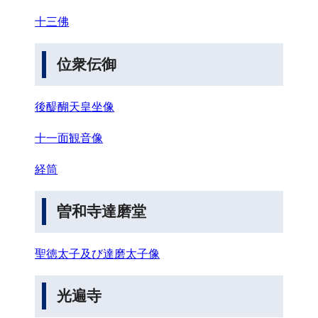
十三佛
位衆伝御
後醍醐天皇坐像
十一面観音像
経筒
曽和寺達磨堂
聖徳太子及び達磨太子像
光遍寺