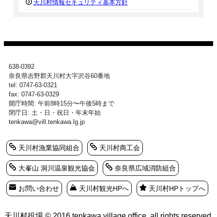
天川村情報セキュリティ基本方針
638-0392
奈良県吉野郡天川村大字沢谷60番地
tel: 0747-63-0321
fax: 0747-63-0329
開庁時間: 午前8時15分〜午後5時まで
閉庁日: 土・日・祝日・年末年始
tenkawa@vill.tenkawa.lg.jp
天川村漁業協同組合
天川村商工会
大峯山 洞川温泉観光協会
奈良県広域消防組合
お問い合わせ
天川村観光HPへ
天川村HPトップへ
天川村役場 © 2016 tenkawa village office. all rights reserved.