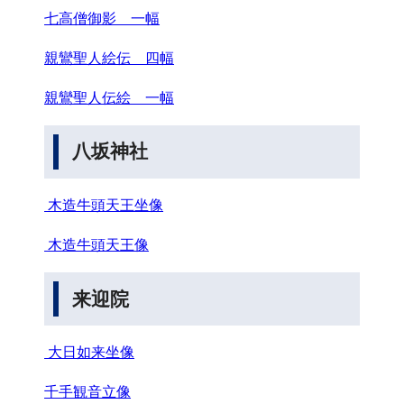
七高僧御影 一幅
親鸞聖人絵伝 四幅
親鸞聖人伝絵 一幅
八坂神社
木造牛頭天王坐像
木造牛頭天王像
来迎院
大日如来坐像
千手観音立像