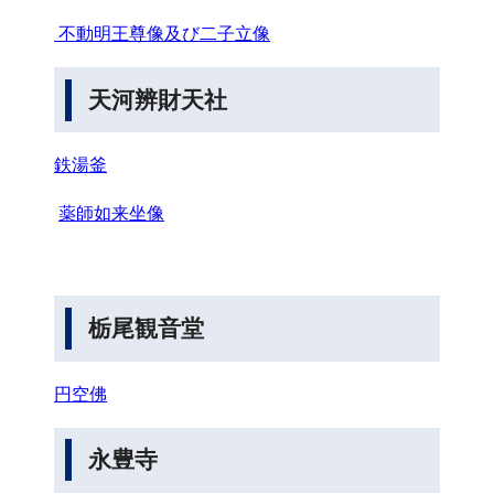
不動明王尊像及び二子立像
天河辨財天社
鉄湯釜
薬師如来坐像
栃尾観音堂
円空佛
永豊寺