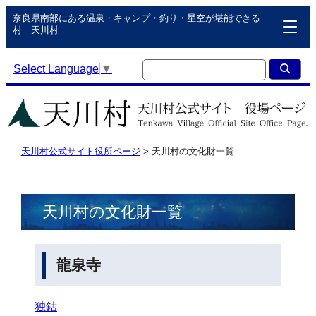
奈良県南部にある温泉・キャンプ・釣り・星空が堪能できる
村 天川村
Select Language
▼
天川村公式サイト役所ページ
>
天川村の文化財一覧
天川村の文化財一覧
龍泉寺
独鈷