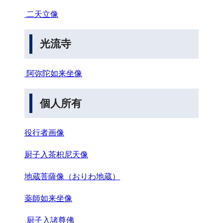
二天立像
光流寺
阿弥陀如来坐像
個人所有
役行者画像
厨子入茶枳尼天像
地蔵菩薩像（おりわ地蔵）
薬師如来坐像
厨子入諸尊佛