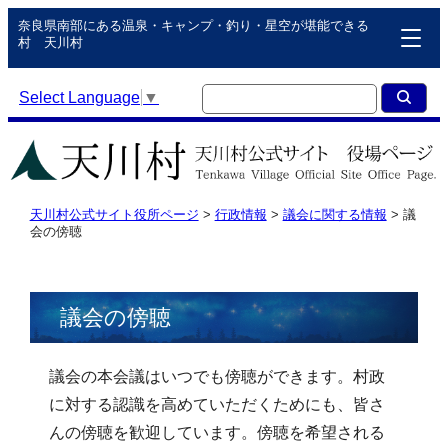
奈良県南部にある温泉・キャンプ・釣り・星空が堪能できる
村 天川村
Select Language
▼
天川村公式サイト役所ページ
>
行政情報
>
議会に関する情報
>
議
会の傍聴
議会の傍聴
議会の本会議はいつでも傍聴ができます。村政
に対する認識を高めていただくためにも、皆さ
んの傍聴を歓迎しています。傍聴を希望される