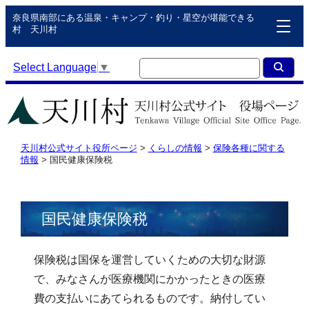
奈良県南部にある温泉・キャンプ・釣り・星空が堪能できる
村 天川村
Select Language
▼
天川村公式サイト役所ページ
>
くらしの情報
>
保険各種に関する
情報
>
国民健康保険税
国民健康保険税
保険税は国保を運営していくための大切な財源
で、みなさんが医療機関にかかったときの医療
費の支払いにあてられるものです。納付してい