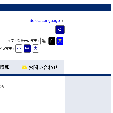
Select Language
▼
黒
白
黄
文字・背景色の変更：
小
中
大
イズ変更：
わせ