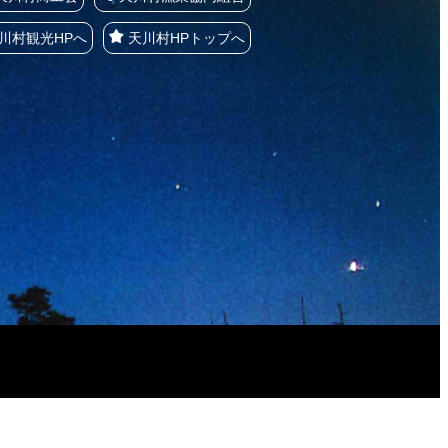
川村観光HPへ
天川村HPトップへ