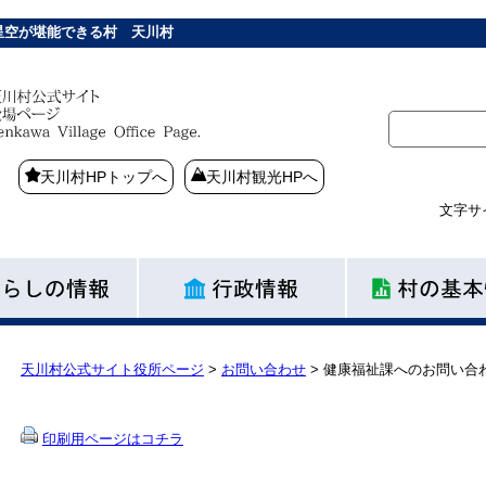
星空が堪能できる村 天川村
天川村HPトップへ
天川村観光HPへ
文字サ
天川村公式サイト役所ページ
>
お問い合わせ
>
健康福祉課へのお問い合
印刷用ページはコチラ