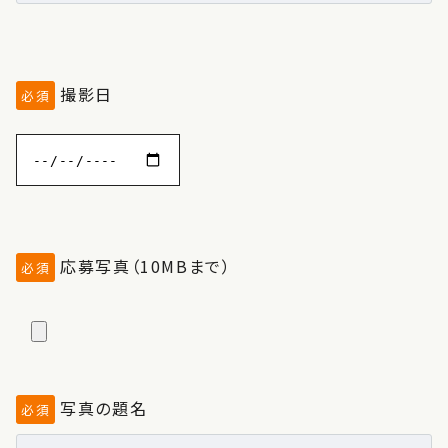
撮影日
必須
応募写真（10MBまで）
必須
写真の題名
必須