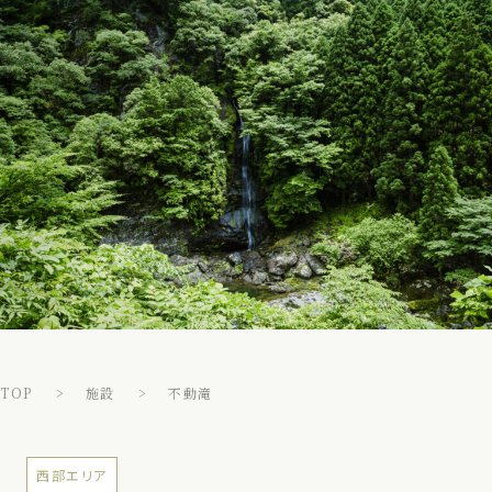
TOP
施設
不動滝
西部エリア