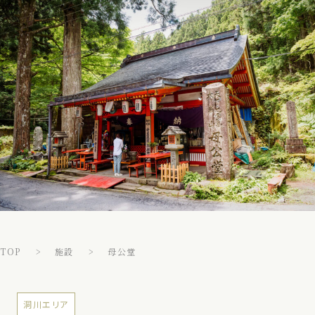
TOP
施設
母公堂
洞川エリア