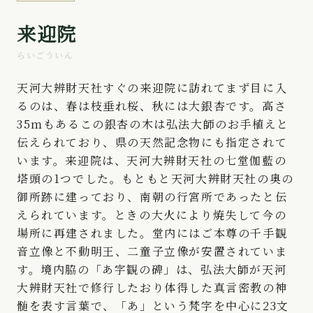
来迎院
らいごういん
天河大辨財天社すぐの来迎院に訪れてまず目に入
るのは、春は枝垂れ桜、秋には大銀杏です。高さ
35ｍもあるこの銀杏の木は弘法大師のお手植えと
伝えられており、県の天然記念物にも指定されて
います。来迎院は、天河大辨財天社の七堂伽藍の
塔頭の1つでした。もともと天河大辨財天社の奥の
御所跡に建っており、南朝の行宮所であったと伝
えられています。ときの大火により焼失して今の
場所に再建されました。堂内にはご本尊の千手観
音立像と不動明王、二童子立像が安置されていま
す。境内脇の「あ字観の碑」は、弘法大師が天河
大辨財天社で修行したおり体得した真言密教の神
髄を表す言葉で、「あ」という梵字を中心に23文