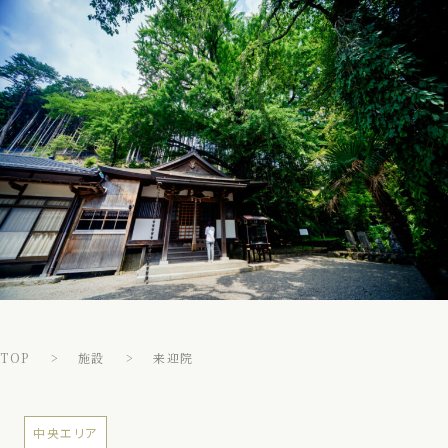
TOP
施設
来迎院
中央エリア