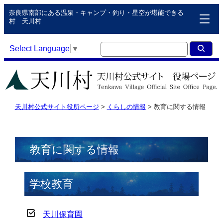
奈良県南部にある温泉・キャンプ・釣り・星空が堪能できる
村 天川村
Select Language
▼
天川村公式サイト役所ページ
>
くらしの情報
>
教育に関する情報
教育に関する情報
学校教育
天川保育園