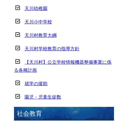
天川幼稚園
天川小中学校
天川村教育大綱
天川村学校教育の指導方針
【天川村】公立学校情報機器整備事業に係
る各種計画
就学の援助
園児・児童生徒数
社会教育