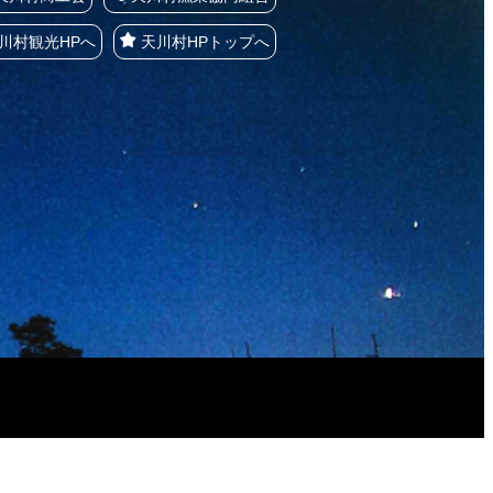
川村観光HPへ
天川村HPトップへ