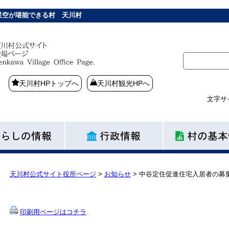
星空が堪能できる村 天川村
天川村HPトップへ
天川村観光HPへ
文字サ
天川村公式サイト役所ページ
>
お知らせ
>
中谷定住促進住宅入居者の募
印刷用ページはコチラ