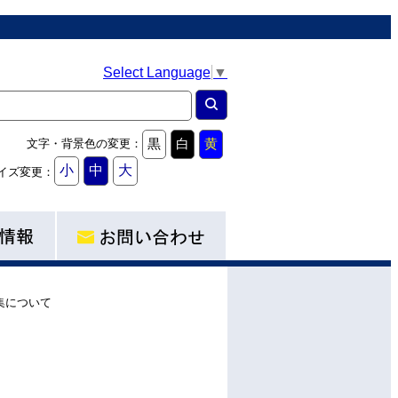
Select Language
▼
黒
白
黄
文字・背景色の変更：
小
中
大
イズ変更：
集について