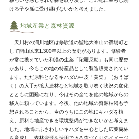
移ろいを感じられる森を取り戻し、この地に暮らし続
ける子や孫に受け継げないかと考えました。
地域産業と森林資源
天川村の洞川地区は修験道の聖地大峯山の宿場町と
して開山以来1,300年以上の歴史があります。修験者
が常に携えていた和漢の生薬「陀羅尼助」も同じ歴史
があり、今もこの地の特産品として製造販売されてい
ます。ただ原料となるキハダの中皮「黄檗」（おうば
く）の入手が拡大造林など地域を取り巻く状況の変化
とともに困難になり、今はその全てを他の地域からの
移入に頼っています。今後、他の地域の資源枯渇も予
想されることから、今のうちにこの地にキハダを植
え、原料も地産できる環境整備ができないかと考えま
した。地域にふさわしいキハダを中心とした広葉樹林
を育成し、森林資源を活用できる森づくりのイメージ