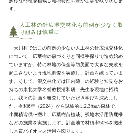
多様な樹種を植栽し地域特性の豊かな森を取り戻しま
す。
人工林の針広混交林化も前例が少なく取
り組みは慎重に
天川村ではこの前例の少ない人工林の針広混交林化
について、広葉樹の森づくりと同様手探りで進め始め
ていますが、特に林地の保全等防災面で大きな失敗を
起こさないよう現地調査を実施し、計画を練っていま
す。そして、混交林化では国内随一の経験と知見をお
持ちの東北大学名誉教授清和研二先生を現地に招聘
し、我々の計画を審査していただき学びを深めまし
た。令和6年（2024）から試験的に2.3haの森林で、
小面積皆伐〜搬出、広葉樹苗植栽、残地木活用防鹿柵
などの施業を実施します。計画地で材積率50%を搬出
し木質バイオマス活用を図ります。