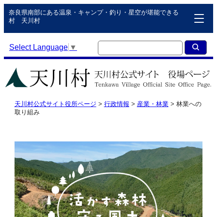
奈良県南部にある温泉・キャンプ・釣り・星空が堪能できる
村 天川村
Select Language
▼
天川村公式サイト役所ページ
>
行政情報
>
産業・林業
>
林業への
取り組み