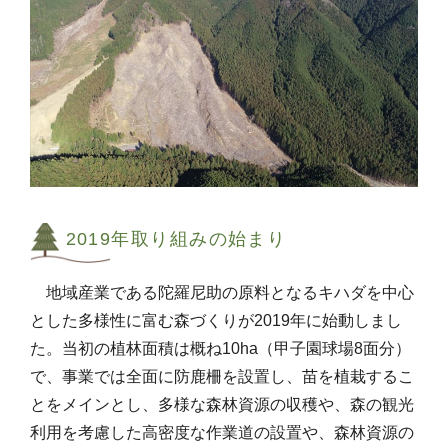
2019年取り組みの始まり
地域産業である陀羅尼助の原料となるキハダを中心
とした多様性に富む森づくりが2019年に始動しまし
た。当初の植林面積は概ね10ha（甲子園球場8面分）
で、事業では全面に防鹿柵を設置し、苗を植栽するこ
とをメインとし、多様な森林資源の収穫や、森の観光
利用を考慮した高密度な作業道の設置や、森林資源の