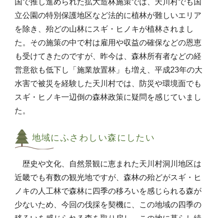
国で推し進められた拡大造林施策では、天川村でも国
立公園の特別保護地区など法的に植林が難しいエリア
を除き、殆どの山林にスギ・ヒノキが植林されまし
た。その施策の中で村は雇用や収益の確保などの恩恵
も受けてきたのですが、昨今は、森林所有者などの経
営意欲も低下し「施業放置林」も増え、平成23年の大
水害で被災を経験した天川村では、防災や環境面でも
スギ・ヒノキ一辺倒の森林政策に疑問を感じていまし
た。
地域にふさわしい森にしたい
歴史や文化、自然景観に恵まれた天川村洞川地区は
近畿でも有数の観光地ですが、森林の殆どがスギ・ヒ
ノキの人工林で森林に四季の移ろいを感じられる森が
少ないため、今回の伐採を契機に、この地域の四季の