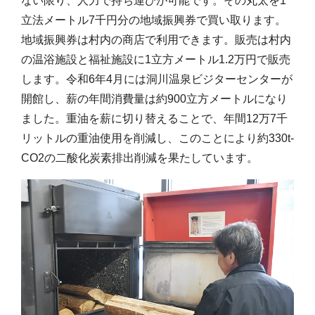
ない限り、人力で持ち運びが可能です。その丸太を1
立法メートル7千円分の地域振興券で買い取ります。
地域振興券は村内の商店で利用できます。販売は村内
の温浴施設と福祉施設に1立方メートル1.2万円で販売
します。令和6年4月には洞川温泉ビジターセンターが
開館し、薪の年間消費量は約900立方メートルになり
ました。重油を薪に切り替えることで、年間12万7千
リットルの重油使用を削減し、このことにより約330t-
CO2の二酸化炭素排出削減を果たしています。