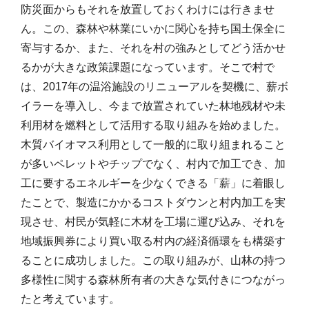
防災面からもそれを放置しておくわけには行きませ
ん。この、森林や林業にいかに関心を持ち国土保全に
寄与するか、また、それを村の強みとしてどう活かせ
るかが大きな政策課題になっています。そこで村で
は、2017年の温浴施設のリニューアルを契機に、薪ボ
イラーを導入し、今まで放置されていた林地残材や未
利用材を燃料として活用する取り組みを始めました。
木質バイオマス利用として一般的に取り組まれること
が多いペレットやチップでなく、村内で加工でき、加
工に要するエネルギーを少なくできる「薪」に着眼し
たことで、製造にかかるコストダウンと村内加工を実
現させ、村民が気軽に木材を工場に運び込み、それを
地域振興券により買い取る村内の経済循環をも構築す
ることに成功しました。この取り組みが、山林の持つ
多様性に関する森林所有者の大きな気付きにつながっ
たと考えています。