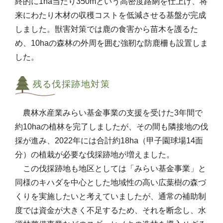
終的に1ha当たり350mという高密度路網を仕上げ、将
来にわたり木材の収穫コストを低減させる基盤が完成
しました。獣害対策では鹿の食害から苗木を護るた
め、10haの森林の外周を囲む強靭な防鹿柵も設置しま
した。
残る伐採跡地対策
農林水産業みらい基金事業の支援を受けた3年間で
約10haの植林を完了しましたが、その間も隣接地の伐
採が進み、2022年には合計約18ha（甲子園球場14面
分）の植栽が必要な伐採跡地が増えました。
この伐採跡地も地区としては「みらい基金事業」と
同様のキハダを中心とした地域性の高い広葉樹の森づ
くりを実施したいと考えていましたが、通常の補助制
度では資金が大きく不足するため、それを断念し、水