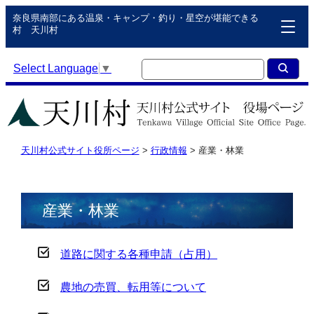
奈良県南部にある温泉・キャンプ・釣り・星空が堪能できる
村 天川村
Select Language
▼
天川村公式サイト役所ページ
>
行政情報
>
産業・林業
産業・林業
道路に関する各種申請（占用）
農地の売買、転用等について