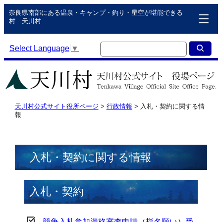
奈良県南部にある温泉・キャンプ・釣り・星空が堪能できる
村 天川村
Select Language
▼
天川村公式サイト役所ページ
>
行政情報
>
入札・契約に関する情
報
入札・契約に関する情報
入札・契約
競争入札参加資格審査申請（指名願い）受