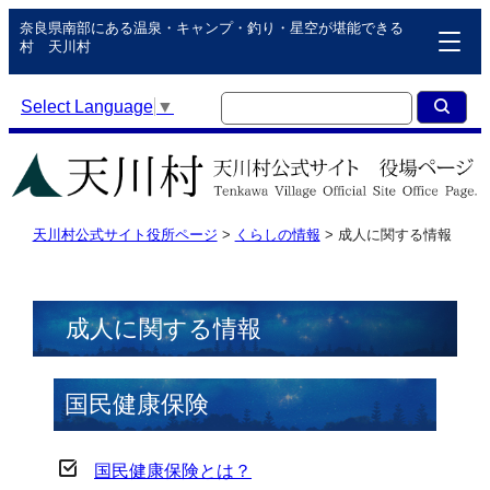
奈良県南部にある温泉・キャンプ・釣り・星空が堪能できる
村 天川村
Select Language
▼
天川村公式サイト役所ページ
>
くらしの情報
>
成人に関する情報
成人に関する情報
国民健康保険
国民健康保険とは？