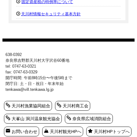
固定資産税の特例率について
天川村情報セキュリティ基本方針
638-0392
奈良県吉野郡天川村大字沢谷60番地
tel: 0747-63-0321
fax: 0747-63-0329
開庁時間: 午前8時15分〜午後5時まで
閉庁日: 土・日・祝日・年末年始
tenkawa@vill.tenkawa.lg.jp
天川村漁業協同組合
天川村商工会
大峯山 洞川温泉観光協会
奈良県広域消防組合
お問い合わせ
天川村観光HPへ
天川村HPトップへ