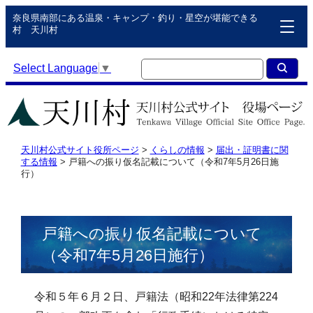
奈良県南部にある温泉・キャンプ・釣り・星空が堪能できる
村 天川村
Select Language
▼
天川村公式サイト役所ページ
>
くらしの情報
>
届出・証明書に関
する情報
>
戸籍への振り仮名記載について（令和7年5月26日施
行）
戸籍への振り仮名記載について
（令和7年5月26日施行）
令和５年６月２日、戸籍法（昭和22年法律第224