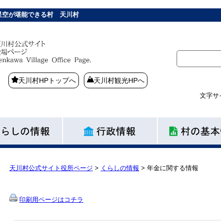
星空が堪能できる村 天川村
天川村HPトップへ
天川村観光HPへ
文字サ
天川村公式サイト役所ページ
>
くらしの情報
>
年金に関する情報
印刷用ページはコチラ