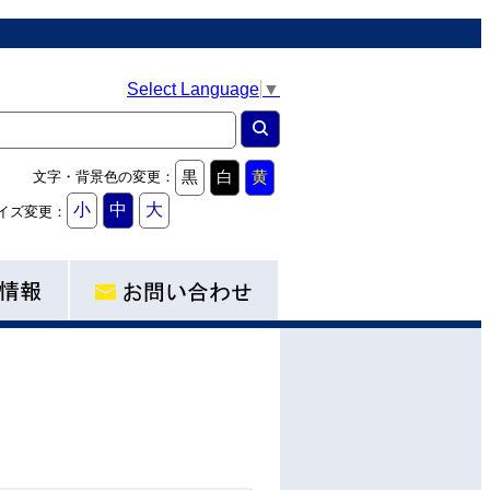
Select Language
▼
黒
白
黄
文字・背景色の変更：
小
中
大
イズ変更：