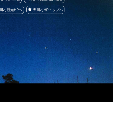
川村観光HPへ
天川村HPトップへ