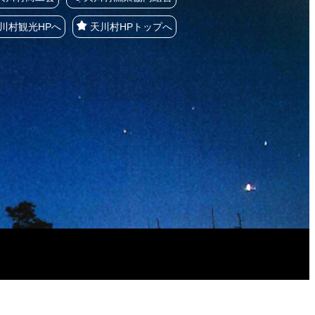
川村観光HPへ
天川村HPトップへ