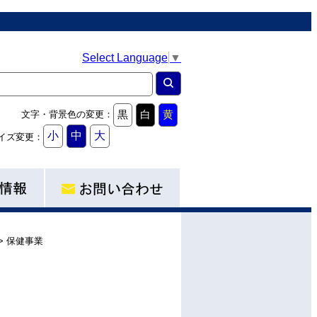
Select Language
▼
黒
白
黄
文字・背景色の変更：
小
中
大
イズ変更：
>
保健事業