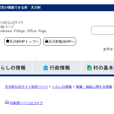
星空が堪能できる村 天川村
天川村HPトップへ
天川村観光HPへ
文字サ
天川村公式サイト役所ページ
>
くらしの情報
>
保健・福祉に関する情報
印刷用ページはコチラ