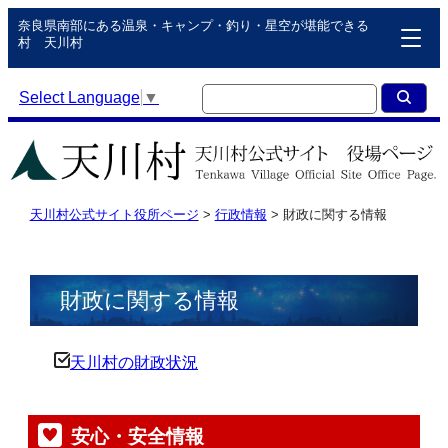
奈良県南部にある温泉・キャンプ・釣り・星空が堪能できる
村 天川村
Select Language
▼
天川村公式サイト役所ページ
>
行政情報
>
財政に関する情報
財政に関する情報
天川村の財政状況
安心・安全情報