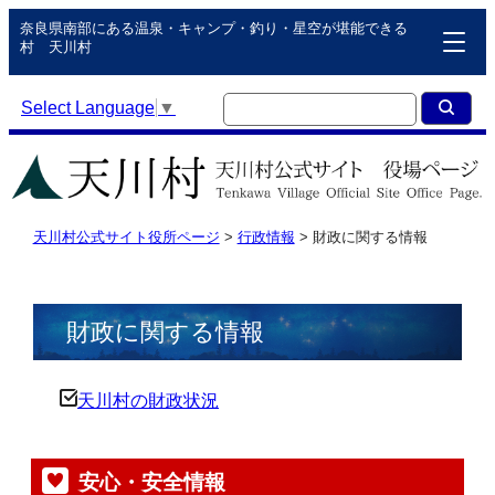
奈良県南部にある温泉・キャンプ・釣り・星空が堪能できる
村 天川村
Select Language
▼
天川村公式サイト役所ページ
>
行政情報
>
財政に関する情報
財政に関する情報
天川村の財政状況
安心・安全情報