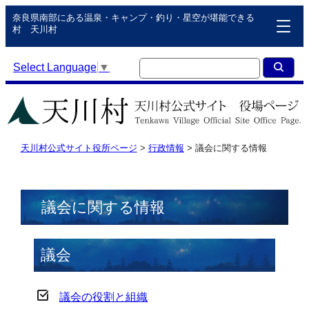
奈良県南部にある温泉・キャンプ・釣り・星空が堪能できる
村 天川村
Select Language
▼
天川村公式サイト役所ページ
>
行政情報
>
議会に関する情報
議会に関する情報
議会
議会の役割と組織