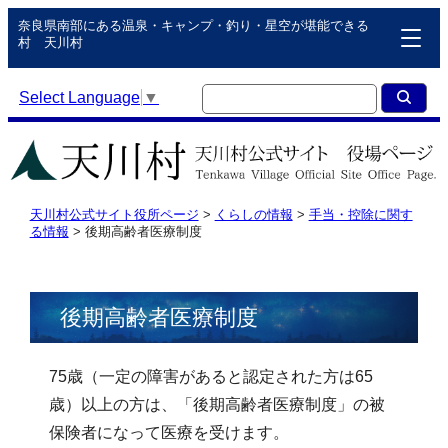
奈良県南部にある温泉・キャンプ・釣り・星空が堪能できる
村 天川村
Select Language
▼
天川村公式サイト役所ページ
>
くらしの情報
>
手当・控除に関す
る情報
>
後期高齢者医療制度
後期高齢者医療制度
75歳（一定の障害があると認定された方は65
歳）以上の方は、「後期高齢者医療制度」の被
保険者になって医療を受けます。