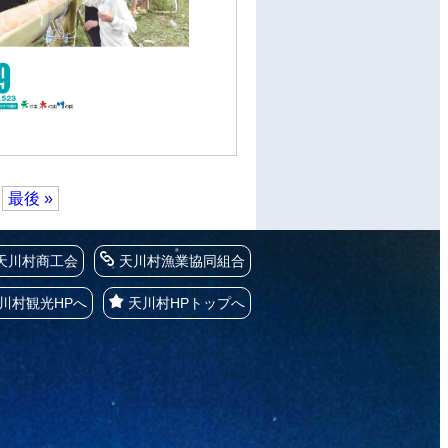
最後 »
天川村商工会
天川村漁業協同組合
川村観光HPへ
天川村HPトップへ