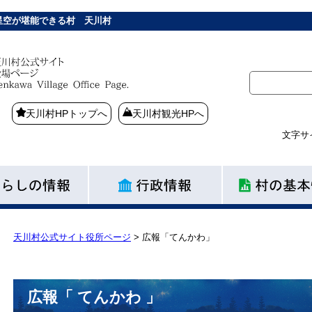
星空が堪能できる村 天川村
天川村HPトップへ
天川村観光HPへ
文字サ
天川村公式サイト役所ページ
>
広報「てんかわ」
広報「 てんかわ 」