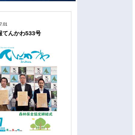
7.01
報てんかわ533号