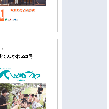
9.01
報てんかわ523号