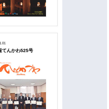
1.01
報てんかわ525号