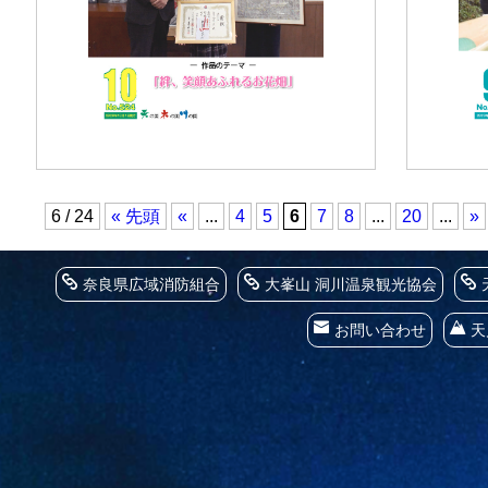
6 / 24
« 先頭
«
...
4
5
6
7
8
...
20
...
»
奈良県広域消防組合
大峯山 洞川温泉観光協会
お問い合わせ
天