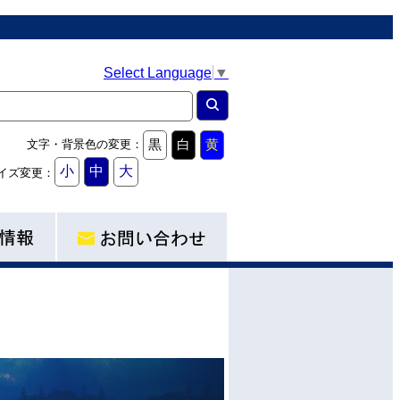
Select Language
▼
黒
白
黄
文字・背景色の変更：
小
中
大
イズ変更：