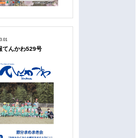
3.01
報てんかわ529号