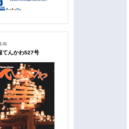
1.01
報てんかわ527号