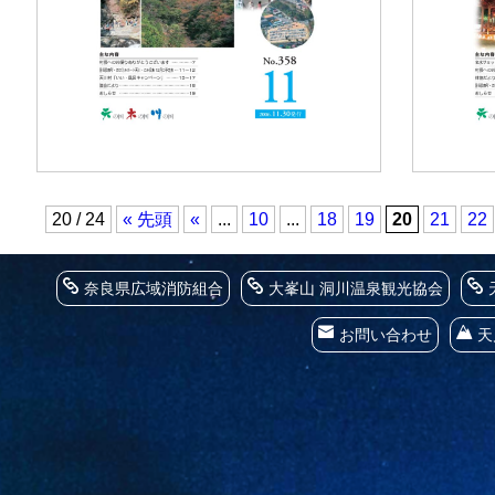
20 / 24
« 先頭
«
...
10
...
18
19
20
21
22
奈良県広域消防組合
大峯山 洞川温泉観光協会
お問い合わせ
天