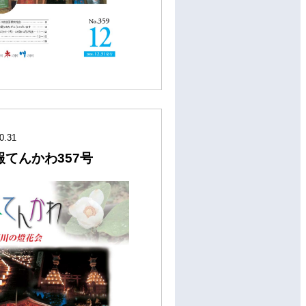
0.31
報てんかわ357号