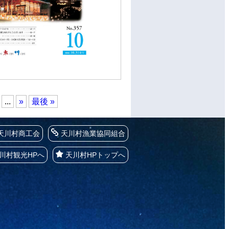
...
»
最後 »
天川村商工会
天川村漁業協同組合
川村観光HPへ
天川村HPトップへ