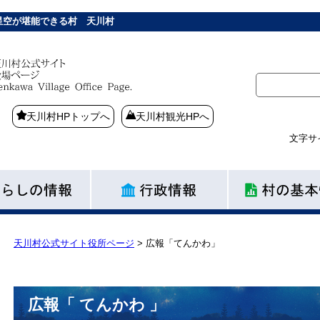
星空が堪能できる村 天川村
天川村HPトップへ
天川村観光HPへ
文字サ
天川村公式サイト役所ページ
>
広報「てんかわ」
広報「 てんかわ 」