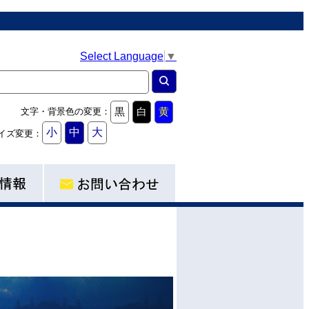
Select Language
▼
黒
白
黄
文字・背景色の変更：
小
中
大
イズ変更：