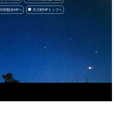
川村観光HPへ
天川村HPトップへ