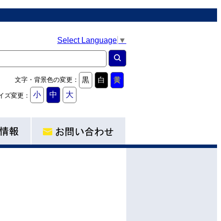
Select Language
▼
黒
白
黄
文字・背景色の変更：
小
中
大
イズ変更：