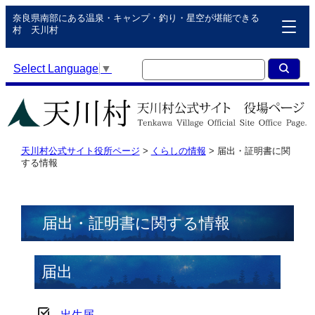
奈良県南部にある温泉・キャンプ・釣り・星空が堪能できる
村 天川村
Select Language
▼
天川村公式サイト役所ページ
>
くらしの情報
>
届出・証明書に関
する情報
届出・証明書に関する情報
届出
出生届